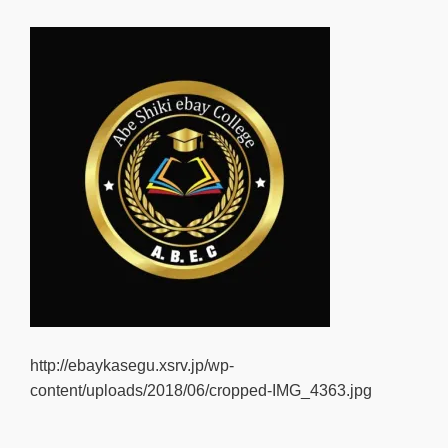
http://ebaykasegu.xsrv.jp/wp-
content/uploads/2018/06/cropped-IMG_4363.jpg